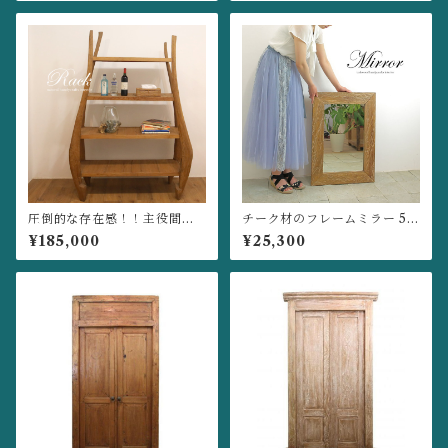
３
圧倒的な存在感！！主役間違
チーク材のフレームミラー 50
いなしのプリミティブなラッ
×70 立てかけ 壁掛け 新築 ド
¥185,000
¥25,300
ク 4段 飾り棚 オープンシェ
レッサー 玄関 洗面所
ルフ