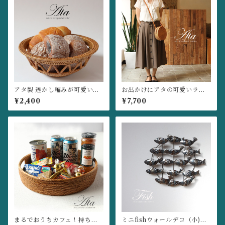
アタ製 透かし編みが可愛い♪
お出かけにアタの可愛いラウ
丸いカフェボウル(小物入れ,お
ンドポシェット♪ (かごバッ
¥2,400
¥7,700
菓子入れ,果物かご,みかんか
グ, ラウンドバッグ, ショルダ
ご)◇Ａ３９
ーバッグ)◇Ａ４３
まるでおうちカフェ！持ち手
ミニfishウォールデコ（小)