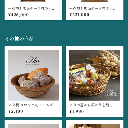
一点物！無垢チーク材の大型
一点物！無垢チーク材の大型
アンティークドア 【無垢 古材
ドア 【無垢 古材 アジアン 建
¥426,000
¥231,000
アジアン 建具 店舗】
具 店舗】
その他の商品
アタ製 コロンと丸いミニボウ
アタの透かし編が目を引くギ
ル (みかんかご,小物入れ,お菓
ザギザかご♪ (手編みかご,小
¥2,400
¥1,980
子入れ,果物かご,野菜かご) ◇
物入れ, 果物かご,みかんかご )
Ａ３８
◇Ａ１０