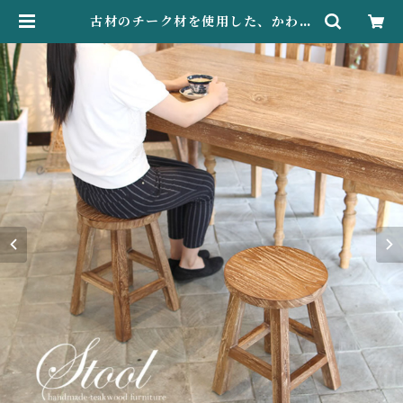
古材のチーク材を使用した、かわい
い丸椅子 木製スツール ｜無垢材｜
チェア｜椅子｜腰掛｜玄関椅子｜Ｆ
０２ | CITA-CITA アタ専門店