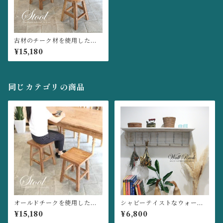
古材のチーク材を使用した、
かわいい丸椅子 木製スツー
¥15,180
ル ｜無垢材｜チェア｜椅子｜
腰掛｜玄関椅子｜Ｆ０２
同じカテゴリの商品
オールドチークを使用したス
シャビーテイストなウォール
クエアスツール ミニテーブル
ラック♪ (フック付き,壁面収
¥15,180
¥6,800
無垢材 チェア 椅子 腰掛 Ｆ０
納,ラック,新生活,引っ越し)