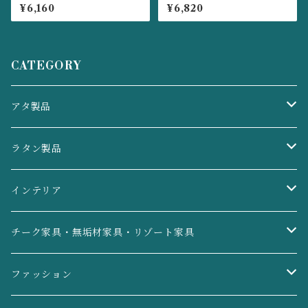
付ソーサー♪ (テーブルコーデ
(アイアンオブジェ,魚,壁掛け,
¥6,160
¥6,820
ィネート, お菓子入れ, 来客用,
アートパネル,おしゃれ）ＩR
店舗) ◇Ａ４７
０４
CATEGORY
アタ製品
アクセサリーケース・印鑑入れ・リングケース
ラタン製品
デスク収納・リモコン入れ
ごみ箱・ティッシュケース
インテリア
ごみ箱・ティッシュケース
脱衣かご・洗濯かご
ライト・照明
チーク家具・無垢材家具・リゾート家具
バス・トイレ用品
バスケット・収穫かご
ガラスオブジェ
鏡・ミラー
ファッション