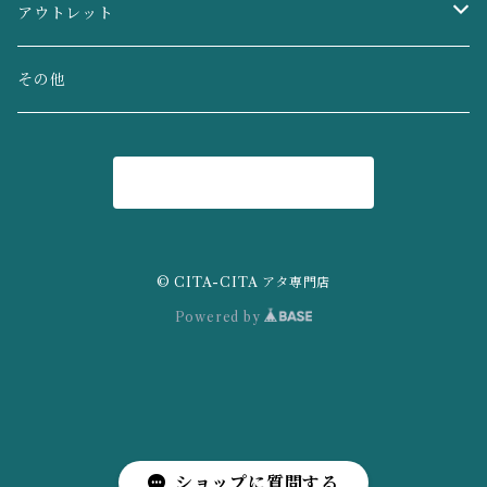
CDケース・化粧水入れ
小物入れ・お菓子かご
鏡・ミラー
椅子・ベンチ・スツール
バッグ
アウトレット
玄関収納・鍵置き
おもちゃ収納・おもちゃかご
アイアンオブジェ
テーブル・ダイニングセット
小物
ラタン
その他
ゴミ箱
脱衣かご・洗濯かご
ラタン椅子
棚・キャビネット
チーク無垢材
商品一覧に戻る
鏡・ミラー
ランチョンマット・コースター・鍋敷き
照明・ライト
チークボウル
アタ
かごバッグ
お盆・トレイ
ドア・扉
© CITA-CITA アタ専門店
Powered by
ゴミ箱
カトラリー入れ・調味料入れ
かごバッグ
猫ベッド・犬ベッド
ショップに質問する