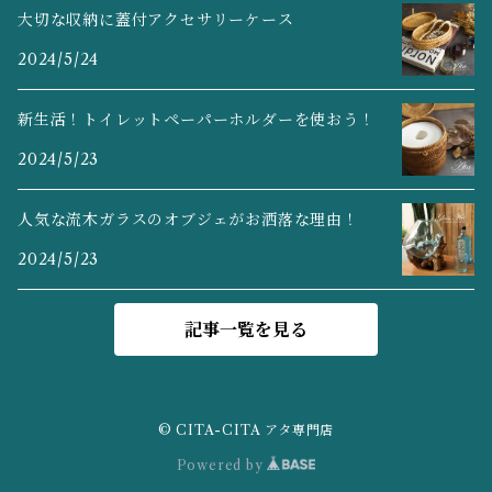
大切な収納に蓋付アクセサリーケース
2024/5/24
かごバッグ
お盆・トレイ
ドア・扉
新生活！トイレットペーパーホルダーを使おう！
ゴミ箱
カトラリー入れ・調味料入れ
2024/5/23
かごバッグ
人気な流木ガラスのオブジェがお洒落な理由！
2024/5/23
猫ベッド・犬ベッド
記事一覧を見る
かごボウル・小物入れ
ペンスタンド・ペンホルダー
© CITA-CITA アタ専門店
Powered by
パンかご・お菓子入れ