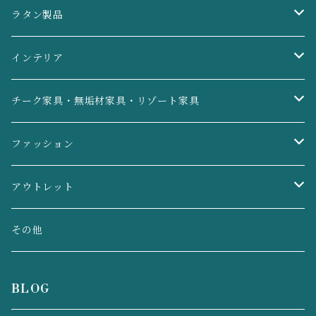
アクセサリーケース・印鑑入れ・リングケース
ラタン製品
デスク収納・リモコン入れ
ごみ箱・ティッシュケース
インテリア
ごみ箱・ティッシュケース
脱衣かご・洗濯かご
ライト・照明
チーク家具・無垢材家具・リゾート家具
バス・トイレ用品
バスケット・収穫かご
ガラスオブジェ
鏡・ミラー
ファッション
CDケース・化粧水入れ
小物入れ・お菓子かご
鏡・ミラー
椅子・ベンチ・スツール
バッグ
アウトレット
玄関収納・鍵置き
おもちゃ収納・おもちゃかご
アイアンオブジェ
テーブル・ダイニングセット
小物
ラタン
その他
ゴミ箱
脱衣かご・洗濯かご
ラタン椅子
棚・キャビネット
チーク無垢材
BLOG
鏡・ミラー
ランチョンマット・コースター・鍋敷き
照明・ライト
チークボウル
アタ